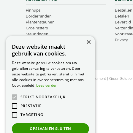
Pinnups
Bestellen
Borderranden
Betalen
Plantensteunen
Levertijd
Groeirasters
Verzendi
Steunringen
Voorwaar
×
Vogelproducten
Privacy
Deze website maakt
gebruik van cookies.
Deze website gebruikt cookies om uw
gebruikerservaring te verbeteren. Door
onze website te gebruiken, stemt u in met
© Peacock Garden Supports
Privacy Statement
Green Solutio
alle cookies in overeenstemming met ons
Cookiebeleid.
Lees verder
STRIKT NOODZAKELIJK
PRESTATIE
TARGETING
OPSLAAN EN SLUITEN