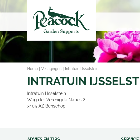
Ga
naar
content
Home
Vestigingen
Intratuin IJsselstein
INTRATUIN IJSSELST
Intratuin IJsselstein
Weg der Verenigde Naties 2
3405 AZ
Benschop
ADVIES EN TIPS
SERVICE