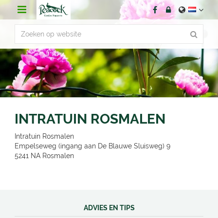
G
a
n
a
a
r
c
o
n
t
e
n
INTRATUIN ROSMALEN
t
Intratuin Rosmalen
Empelseweg (ingang aan De Blauwe Sluisweg) 9
5241 NA
Rosmalen
ADVIES EN TIPS