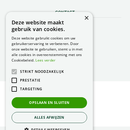
CONTACT
×
Deze website maakt
Peacock Garden Supports
gebruik van cookies.
Industrieweg 22
5688 DP Oirschot
Deze website gebruikt cookies om uw
Nederland
gebruikerservaring te verbeteren. Door
onze website te gebruiken, stemt u in met
T.
0499 57 40 80
alle cookies in overeenstemming met ons
F. 0499 57 40 84
Cookiebeleid.
Lees verder
E.
peacock@peacock.nl
STRIKT NOODZAKELIJK
PRESTATIE
TARGETING
© Peacock Garden Supports
Privacy Statement
OPSLAAN EN SLUITEN
Green Solutions
ALLES AFWIJZEN
DETAILS WEERGEVEN