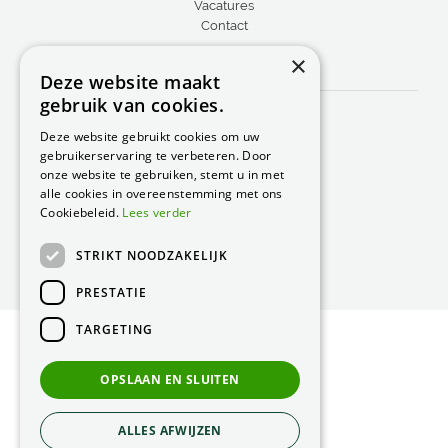
Vacatures
Contact
×
CONTACT
Deze website maakt
gebruik van cookies.
Peacock Garden Supports
Industrieweg 22
Deze website gebruikt cookies om uw
5688 DP Oirschot
gebruikerservaring te verbeteren. Door
Nederland
onze website te gebruiken, stemt u in met
alle cookies in overeenstemming met ons
T.
0499 57 40 80
Cookiebeleid.
Lees verder
F. 0499 57 40 84
STRIKT NOODZAKELIJK
E.
peacock@peacock.nl
PRESTATIE
TARGETING
© Peacock Garden Supports
Privacy Statement
OPSLAAN EN SLUITEN
Green Solutions
ALLES AFWIJZEN