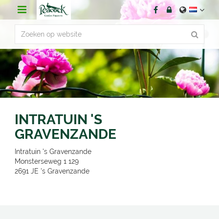
G
a
n
a
a
r
c
o
n
t
e
n
INTRATUIN 'S
t
GRAVENZANDE
Intratuin 's Gravenzande
Monsterseweg 1 129
2691 JE
's Gravenzande