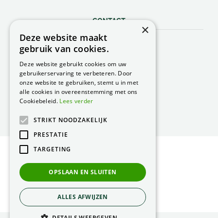
CONTACT
×
Deze website maakt
Peacock Garden Supports
gebruik van cookies.
Industrieweg 22
5688 DP Oirschot
Deze website gebruikt cookies om uw
Nederland
gebruikerservaring te verbeteren. Door
onze website te gebruiken, stemt u in met
T.
0499 57 40 80
alle cookies in overeenstemming met ons
F. 0499 57 40 84
Cookiebeleid.
Lees verder
E.
peacock@peacock.nl
STRIKT NOODZAKELIJK
PRESTATIE
TARGETING
© Peacock Garden Supports
Privacy Statement
OPSLAAN EN SLUITEN
Green Solutions
ALLES AFWIJZEN
DETAILS WEERGEVEN