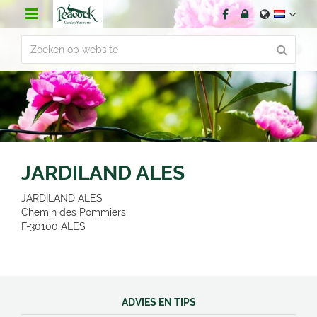
G
a
n
a
a
r
c
o
n
t
e
n
JARDILAND ALES
t
JARDILAND ALES
Chemin des Pommiers
F-30100
ALES
ADVIES EN TIPS