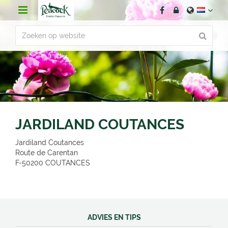
G
a
n
a
a
r
c
o
n
t
e
n
JARDILAND COUTANCES
t
Jardiland Coutances
Route de Carentan
F-50200
COUTANCES
ADVIES EN TIPS