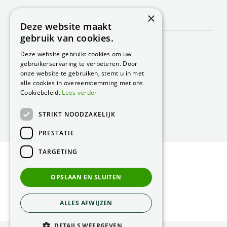
×
CONTACT
Deze website maakt
gebruik van cookies.
Peacock Garden Supports
Industrieweg 22
Deze website gebruikt cookies om uw
5688 DP Oirschot
gebruikerservaring te verbeteren. Door
Nederland
onze website te gebruiken, stemt u in met
alle cookies in overeenstemming met ons
T.
0499 57 40 80
Cookiebeleid.
Lees verder
F. 0499 57 40 84
STRIKT NOODZAKELIJK
E.
peacock@peacock.nl
PRESTATIE
TARGETING
© Peacock Garden Supports
Privacy Statement
OPSLAAN EN SLUITEN
Green Solutions
ALLES AFWIJZEN
DETAILS WEERGEVEN