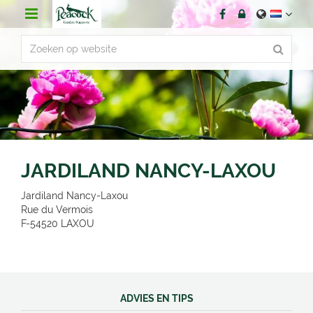
G
a
n
a
a
r
c
o
n
t
e
n
JARDILAND NANCY-LAXOU
t
Jardiland Nancy-Laxou
Rue du Vermois
F-54520
LAXOU
ADVIES EN TIPS