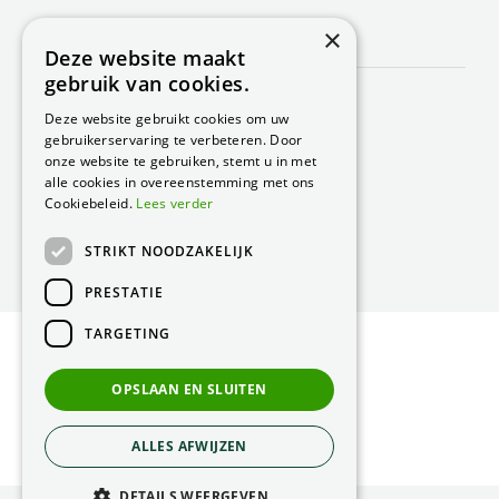
×
CONTACT
Deze website maakt
gebruik van cookies.
Peacock Garden Supports
Industrieweg 22
Deze website gebruikt cookies om uw
5688 DP Oirschot
gebruikerservaring te verbeteren. Door
Nederland
onze website te gebruiken, stemt u in met
alle cookies in overeenstemming met ons
T.
0499 57 40 80
Cookiebeleid.
Lees verder
F. 0499 57 40 84
STRIKT NOODZAKELIJK
E.
peacock@peacock.nl
PRESTATIE
TARGETING
© Peacock Garden Supports
Privacy Statement
OPSLAAN EN SLUITEN
Green Solutions
ALLES AFWIJZEN
DETAILS WEERGEVEN