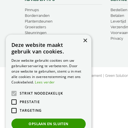
Pinnups
Bestellen
Borderranden
Betalen
Plantensteunen
Levertijd
Groeirasters
Verzendi
Steunringen
Voorwaar
×
Vogelproducten
Privacy
Deze website maakt
gebruik van cookies.
Deze website gebruikt cookies om uw
gebruikerservaring te verbeteren. Door
onze website te gebruiken, stemt u in met
© Peacock Garden Supports
Privacy Statement
Green Solutio
alle cookies in overeenstemming met ons
Cookiebeleid.
Lees verder
STRIKT NOODZAKELIJK
PRESTATIE
TARGETING
OPSLAAN EN SLUITEN