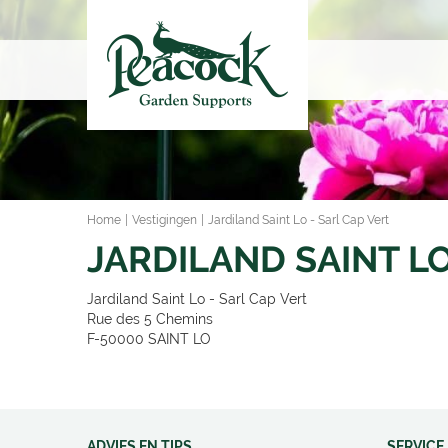
Ga
naar
content
Home
Vestigingen
Jardiland Saint Lo - Sarl Cap Vert
JARDILAND SAINT LO
Jardiland Saint Lo - Sarl Cap Vert
Rue des 5 Chemins
F-50000
SAINT LO
ADVIES EN TIPS
SERVICE