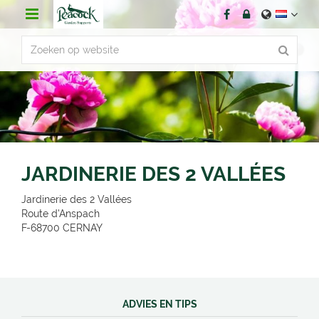
G
a
n
a
a
r
c
o
n
t
e
n
JARDINERIE DES 2 VALLÉES
t
Jardinerie des 2 Vallées
Route d'Anspach
F-68700
CERNAY
ADVIES EN TIPS