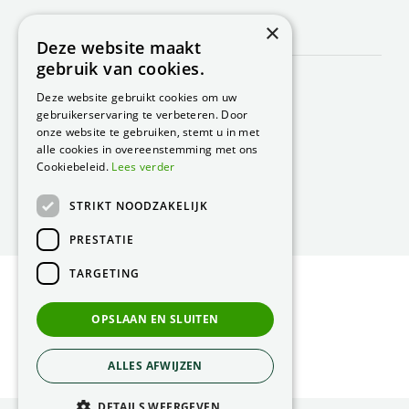
×
CONTACT
Deze website maakt
gebruik van cookies.
Peacock Garden Supports
Industrieweg 22
Deze website gebruikt cookies om uw
5688 DP Oirschot
gebruikerservaring te verbeteren. Door
Nederland
onze website te gebruiken, stemt u in met
alle cookies in overeenstemming met ons
T.
0499 57 40 80
Cookiebeleid.
Lees verder
F. 0499 57 40 84
STRIKT NOODZAKELIJK
E.
peacock@peacock.nl
PRESTATIE
TARGETING
© Peacock Garden Supports
Privacy Statement
OPSLAAN EN SLUITEN
Green Solutions
ALLES AFWIJZEN
DETAILS WEERGEVEN