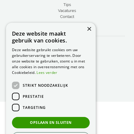
Tips
Vacatures
Contact
×
CONTACT
Deze website maakt
gebruik van cookies.
Peacock Garden Supports
Industrieweg 22
Deze website gebruikt cookies om uw
5688 DP Oirschot
gebruikerservaring te verbeteren. Door
Nederland
onze website te gebruiken, stemt u in met
alle cookies in overeenstemming met ons
T.
0499 57 40 80
Cookiebeleid.
Lees verder
F. 0499 57 40 84
STRIKT NOODZAKELIJK
E.
peacock@peacock.nl
PRESTATIE
TARGETING
© Peacock Garden Supports
Privacy Statement
OPSLAAN EN SLUITEN
Green Solutions