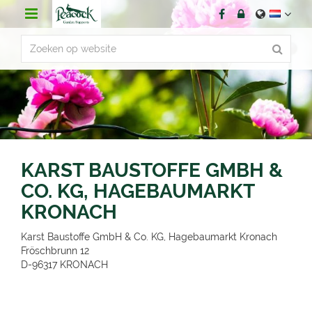
G
a
n
a
a
r
c
o
n
t
e
n
KARST BAUSTOFFE GMBH &
t
CO. KG, HAGEBAUMARKT
KRONACH
Karst Baustoffe GmbH & Co. KG, Hagebaumarkt Kronach
Fröschbrunn 12
D-96317
KRONACH