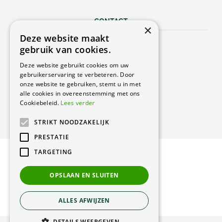
CONTACT
×
Deze website maakt
Peacock Garden Supports
gebruik van cookies.
Industrieweg 22
5688 DP Oirschot
Deze website gebruikt cookies om uw
Nederland
gebruikerservaring te verbeteren. Door
onze website te gebruiken, stemt u in met
T.
0499 57 40 80
alle cookies in overeenstemming met ons
F. 0499 57 40 84
Cookiebeleid.
Lees verder
E.
peacock@peacock.nl
STRIKT NOODZAKELIJK
PRESTATIE
TARGETING
© Peacock Garden Supports
Privacy Statement
OPSLAAN EN SLUITEN
Green Solutions
ALLES AFWIJZEN
DETAILS WEERGEVEN