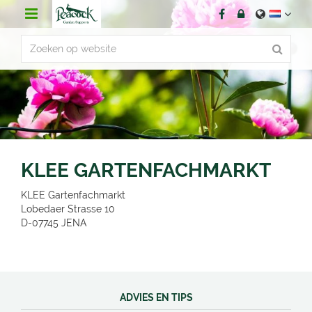
G
a
n
a
a
r
c
o
n
t
e
n
KLEE GARTENFACHMARKT
t
KLEE Gartenfachmarkt
Lobedaer Strasse 10
D-07745
JENA
ADVIES EN TIPS