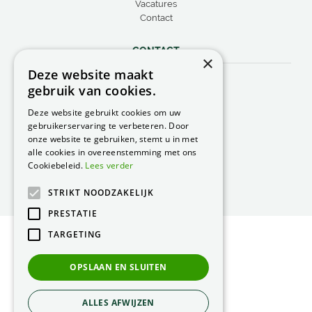
Vacatures
Contact
CONTACT
×
Deze website maakt
Peacock Garden Supports
gebruik van cookies.
Industrieweg 22
5688 DP Oirschot
Deze website gebruikt cookies om uw
Nederland
gebruikerservaring te verbeteren. Door
onze website te gebruiken, stemt u in met
T.
0499 57 40 80
alle cookies in overeenstemming met ons
F. 0499 57 40 84
Cookiebeleid.
Lees verder
E.
peacock@peacock.nl
STRIKT NOODZAKELIJK
PRESTATIE
TARGETING
© Peacock Garden Supports
Privacy Statement
OPSLAAN EN SLUITEN
Green Solutions
ALLES AFWIJZEN