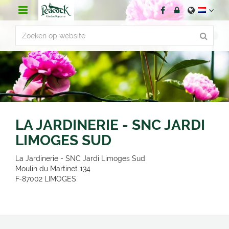
G
a
n
a
a
r
c
o
n
t
e
n
LA JARDINERIE - SNC JARDI
t
LIMOGES SUD
La Jardinerie - SNC Jardi Limoges Sud
Moulin du Martinet 134
F-87002
LIMOGES