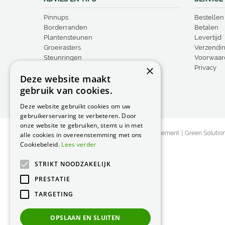
Pinnups
Bestellen
Borderranden
Betalen
Plantensteunen
Levertijd
Groeirasters
Verzendi
Steunringen
Voorwaar
×
Vogelproducten
Privacy
Deze website maakt
gebruik van cookies.
Deze website gebruikt cookies om uw
gebruikerservaring te verbeteren. Door
onze website te gebruiken, stemt u in met
© Peacock Garden Supports
Privacy Statement
Green Solutio
alle cookies in overeenstemming met ons
Cookiebeleid.
Lees verder
STRIKT NOODZAKELIJK
PRESTATIE
TARGETING
OPSLAAN EN SLUITEN