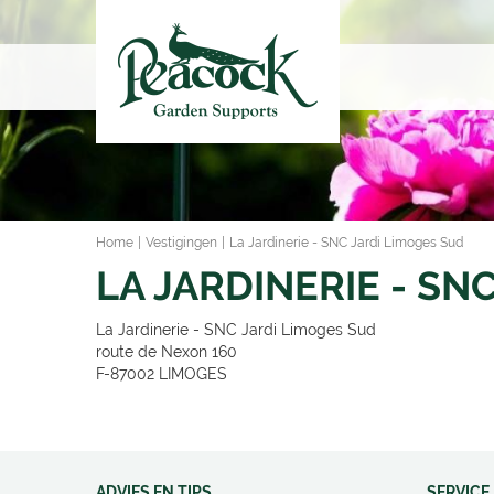
Ga
naar
content
Home
Vestigingen
La Jardinerie - SNC Jardi Limoges Sud
LA JARDINERIE - SN
La Jardinerie - SNC Jardi Limoges Sud
route de Nexon 160
F-87002
LIMOGES
ADVIES EN TIPS
SERVICE