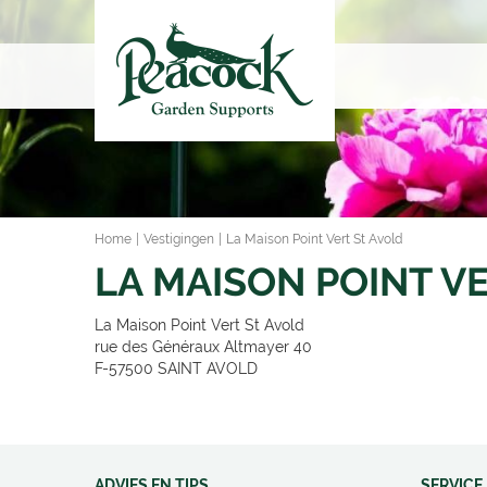
Ga
naar
content
Home
Vestigingen
La Maison Point Vert St Avold
LA MAISON POINT V
La Maison Point Vert St Avold
rue des Généraux Altmayer 40
F-57500
SAINT AVOLD
ADVIES EN TIPS
SERVICE