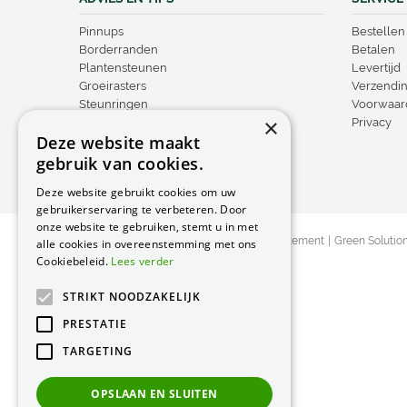
Pinnups
Bestellen
Borderranden
Betalen
Plantensteunen
Levertijd
Groeirasters
Verzendi
Steunringen
Voorwaar
×
Vogelproducten
Privacy
Deze website maakt
gebruik van cookies.
Deze website gebruikt cookies om uw
gebruikerservaring te verbeteren. Door
onze website te gebruiken, stemt u in met
© Peacock Garden Supports
Privacy Statement
Green Solutio
alle cookies in overeenstemming met ons
Cookiebeleid.
Lees verder
STRIKT NOODZAKELIJK
PRESTATIE
TARGETING
OPSLAAN EN SLUITEN