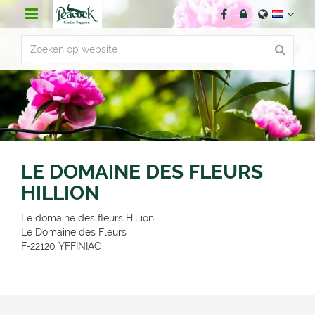
G
a
n
a
a
r
c
o
n
t
e
n
LE DOMAINE DES FLEURS
t
HILLION
Le domaine des fleurs Hillion
Le Domaine des Fleurs
F-22120
YFFINIAC