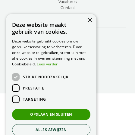
Vacatures
Contact
×
CONTACT
Deze website maakt
gebruik van cookies.
Peacock Garden Supports
Industrieweg 22
Deze website gebruikt cookies om uw
5688 DP Oirschot
gebruikerservaring te verbeteren. Door
Nederland
onze website te gebruiken, stemt u in met
alle cookies in overeenstemming met ons
T.
0499 57 40 80
Cookiebeleid.
Lees verder
F. 0499 57 40 84
STRIKT NOODZAKELIJK
E.
peacock@peacock.nl
PRESTATIE
TARGETING
© Peacock Garden Supports
Privacy Statement
OPSLAAN EN SLUITEN
Green Solutions
ALLES AFWIJZEN