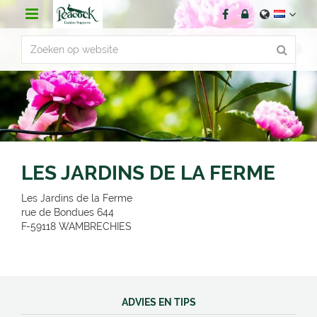
G
a
n
a
a
r
c
o
n
t
e
n
LES JARDINS DE LA FERME
t
Les Jardins de la Ferme
rue de Bondues 644
F-59118
WAMBRECHIES
ADVIES EN TIPS