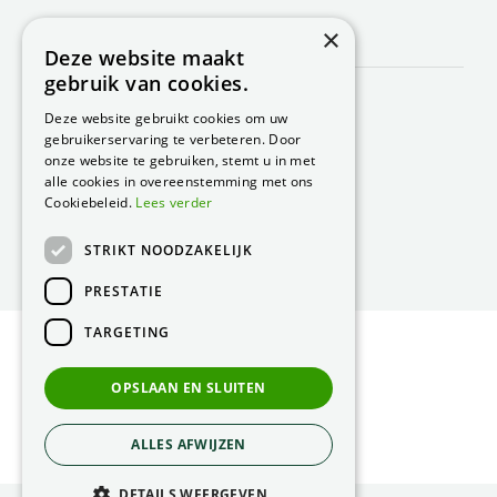
×
CONTACT
Deze website maakt
gebruik van cookies.
Peacock Garden Supports
Industrieweg 22
Deze website gebruikt cookies om uw
5688 DP Oirschot
gebruikerservaring te verbeteren. Door
Nederland
onze website te gebruiken, stemt u in met
alle cookies in overeenstemming met ons
T.
0499 57 40 80
Cookiebeleid.
Lees verder
F. 0499 57 40 84
STRIKT NOODZAKELIJK
E.
peacock@peacock.nl
PRESTATIE
TARGETING
© Peacock Garden Supports
Privacy Statement
OPSLAAN EN SLUITEN
Green Solutions
ALLES AFWIJZEN
DETAILS WEERGEVEN