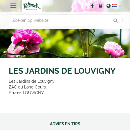
G
a
n
a
a
r
c
o
n
t
e
n
LES JARDINS DE LOUVIGNY
t
Les Jardins de Louvigny
ZAC du Long Cours
F-14111
LOUVIGNY
ADVIES EN TIPS