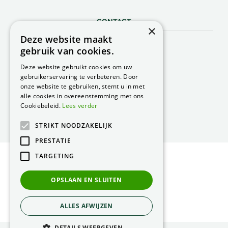
CONTACT
×
Deze website maakt
Peacock Garden Supports
gebruik van cookies.
Industrieweg 22
5688 DP Oirschot
Deze website gebruikt cookies om uw
Nederland
gebruikerservaring te verbeteren. Door
onze website te gebruiken, stemt u in met
T.
0499 57 40 80
alle cookies in overeenstemming met ons
F. 0499 57 40 84
Cookiebeleid.
Lees verder
E.
peacock@peacock.nl
STRIKT NOODZAKELIJK
PRESTATIE
TARGETING
© Peacock Garden Supports
Privacy Statement
OPSLAAN EN SLUITEN
Green Solutions
ALLES AFWIJZEN
DETAILS WEERGEVEN