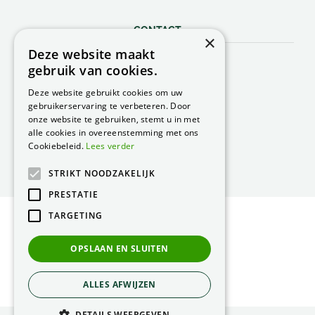
CONTACT
×
Deze website maakt
Peacock Garden Supports
gebruik van cookies.
Industrieweg 22
5688 DP Oirschot
Deze website gebruikt cookies om uw
Nederland
gebruikerservaring te verbeteren. Door
onze website te gebruiken, stemt u in met
T.
0499 57 40 80
alle cookies in overeenstemming met ons
F. 0499 57 40 84
Cookiebeleid.
Lees verder
E.
peacock@peacock.nl
STRIKT NOODZAKELIJK
PRESTATIE
TARGETING
© Peacock Garden Supports
Privacy Statement
OPSLAAN EN SLUITEN
Green Solutions
ALLES AFWIJZEN
DETAILS WEERGEVEN