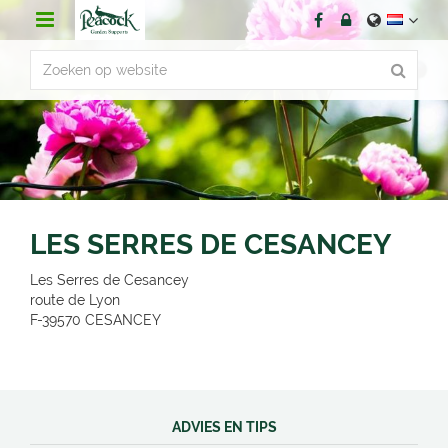
G
a
n
a
a
r
c
o
n
t
e
n
LES SERRES DE CESANCEY
t
Les Serres de Cesancey
route de Lyon
F-39570
CESANCEY
ADVIES EN TIPS