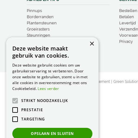
Pinnups
Bestellen
Borderranden
Betalen
Plantensteunen
Levertijd
Groeirasters
Verzendi
Steunringen
Voorwaar
×
Vogelproducten
Privacy
Deze website maakt
gebruik van cookies.
Deze website gebruikt cookies om uw
gebruikerservaring te verbeteren. Door
onze website te gebruiken, stemt u in met
© Peacock Garden Supports
Privacy Statement
Green Solutio
alle cookies in overeenstemming met ons
Cookiebeleid.
Lees verder
STRIKT NOODZAKELIJK
PRESTATIE
TARGETING
OPSLAAN EN SLUITEN