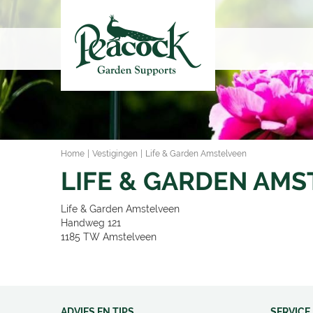
Ga
naar
content
Home
Vestigingen
Life & Garden Amstelveen
LIFE & GARDEN AMS
Life & Garden Amstelveen
Handweg 121
1185 TW
Amstelveen
ADVIES EN TIPS
SERVICE