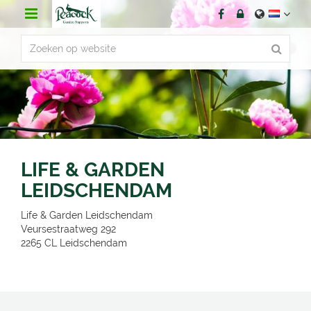
G
a
n
a
a
r
c
o
n
t
e
n
LIFE & GARDEN
t
LEIDSCHENDAM
Life & Garden Leidschendam
Veursestraatweg 292
2265 CL
Leidschendam