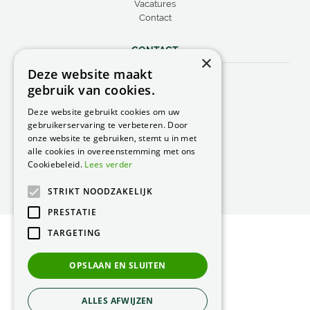
Vacatures
Contact
CONTACT
×
Deze website maakt
Peacock Garden Supports
gebruik van cookies.
Industrieweg 22
5688 DP Oirschot
Deze website gebruikt cookies om uw
Nederland
gebruikerservaring te verbeteren. Door
onze website te gebruiken, stemt u in met
T.
0499 57 40 80
alle cookies in overeenstemming met ons
F. 0499 57 40 84
Cookiebeleid.
Lees verder
E.
peacock@peacock.nl
STRIKT NOODZAKELIJK
PRESTATIE
TARGETING
© Peacock Garden Supports
Privacy Statement
OPSLAAN EN SLUITEN
Green Solutions
ALLES AFWIJZEN