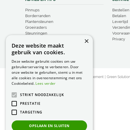
Pinnups
Bestellen
Borderranden
Betalen
Plantensteunen
Levertijd
Groeirasters
Verzendi
Steunringen
Voorwaar
×
Vogelproducten
Privacy
Deze website maakt
gebruik van cookies.
Deze website gebruikt cookies om uw
gebruikerservaring te verbeteren. Door
onze website te gebruiken, stemt u in met
© Peacock Garden Supports
Privacy Statement
Green Solutio
alle cookies in overeenstemming met ons
Cookiebeleid.
Lees verder
STRIKT NOODZAKELIJK
PRESTATIE
TARGETING
OPSLAAN EN SLUITEN