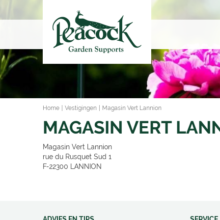
Ga
naar
content
Home
Vestigingen
Magasin Vert Lannion
MAGASIN VERT LAN
Magasin Vert Lannion
rue du Rusquet Sud 1
F-22300
LANNION
ADVIES EN TIPS
SERVICE