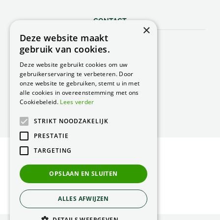
CONTACT
×
Deze website maakt
Peacock Garden Supports
gebruik van cookies.
Industrieweg 22
5688 DP Oirschot
Deze website gebruikt cookies om uw
Nederland
gebruikerservaring te verbeteren. Door
onze website te gebruiken, stemt u in met
T.
0499 57 40 80
alle cookies in overeenstemming met ons
F. 0499 57 40 84
Cookiebeleid.
Lees verder
E.
peacock@peacock.nl
STRIKT NOODZAKELIJK
PRESTATIE
TARGETING
© Peacock Garden Supports
Privacy Statement
OPSLAAN EN SLUITEN
Green Solutions
ALLES AFWIJZEN
DETAILS WEERGEVEN