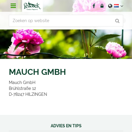
G
a
n
a
a
r
c
o
n
t
e
n
MAUCH GMBH
t
Mauch GmbH
Brühlstraße 12
D-78247
HILZINGEN
ADVIES EN TIPS