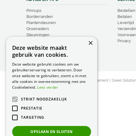
Pinnups
Bestellen
Borderranden
Betalen
Plantensteunen
Levertijd
Groeirasters
Verzendi
Steunringen
Voorwaar
×
Vogelproducten
Privacy
Deze website maakt
gebruik van cookies.
Deze website gebruikt cookies om uw
gebruikerservaring te verbeteren. Door
onze website te gebruiken, stemt u in met
© Peacock Garden Supports
Privacy Statement
Green Solutio
alle cookies in overeenstemming met ons
Cookiebeleid.
Lees verder
STRIKT NOODZAKELIJK
PRESTATIE
TARGETING
OPSLAAN EN SLUITEN