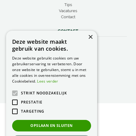
Tips
Vacatures
Contact
CONTACT
×
Deze website maakt
Peacock Garden Supports
gebruik van cookies.
Industrieweg 22
5688 DP Oirschot
Deze website gebruikt cookies om uw
Nederland
gebruikerservaring te verbeteren. Door
onze website te gebruiken, stemt u in met
T.
0499 57 40 80
alle cookies in overeenstemming met ons
F. 0499 57 40 84
Cookiebeleid.
Lees verder
E.
peacock@peacock.nl
STRIKT NOODZAKELIJK
PRESTATIE
TARGETING
© Peacock Garden Supports
Privacy Statement
OPSLAAN EN SLUITEN
Green Solutions