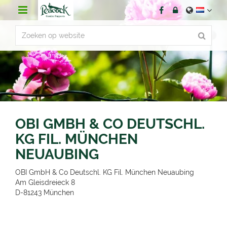
G
a
n
a
a
r
c
o
n
t
e
n
OBI GMBH & CO DEUTSCHL.
t
KG FIL. MÜNCHEN
NEUAUBING
OBI GmbH & Co Deutschl. KG Fil. München Neuaubing
Am Gleisdreieck 8
D-81243
München