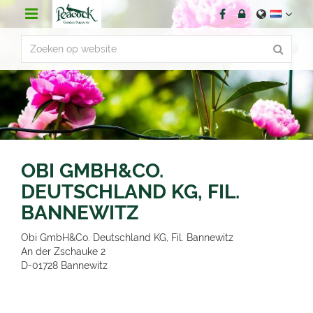
G
a
n
a
a
r
c
o
n
t
e
n
OBI GMBH&CO.
t
DEUTSCHLAND KG, FIL.
BANNEWITZ
Obi GmbH&Co. Deutschland KG, Fil. Bannewitz
An der Zschauke 2
D-01728
Bannewitz