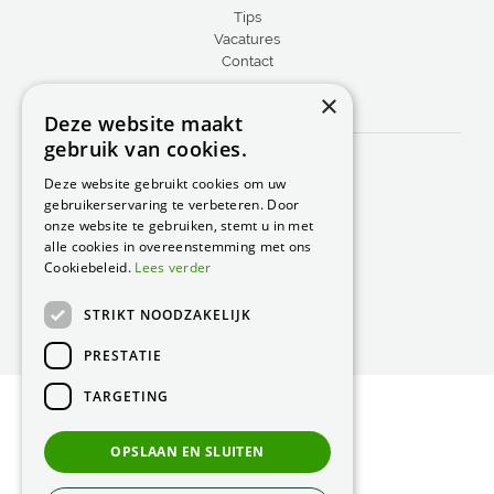
Tips
Vacatures
Contact
×
CONTACT
Deze website maakt
gebruik van cookies.
Peacock Garden Supports
Industrieweg 22
Deze website gebruikt cookies om uw
5688 DP Oirschot
gebruikerservaring te verbeteren. Door
Nederland
onze website te gebruiken, stemt u in met
alle cookies in overeenstemming met ons
T.
0499 57 40 80
Cookiebeleid.
Lees verder
F. 0499 57 40 84
STRIKT NOODZAKELIJK
E.
peacock@peacock.nl
PRESTATIE
TARGETING
© Peacock Garden Supports
Privacy Statement
OPSLAAN EN SLUITEN
Green Solutions