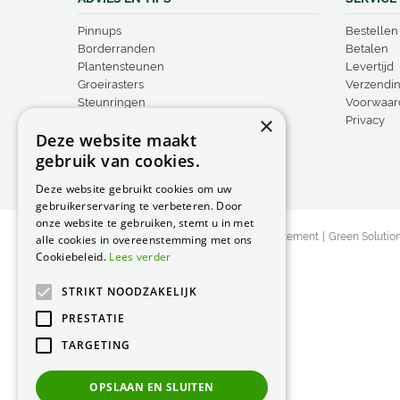
Pinnups
Bestellen
Borderranden
Betalen
Plantensteunen
Levertijd
Groeirasters
Verzendi
Steunringen
Voorwaar
×
Vogelproducten
Privacy
Deze website maakt
gebruik van cookies.
Deze website gebruikt cookies om uw
gebruikerservaring te verbeteren. Door
onze website te gebruiken, stemt u in met
© Peacock Garden Supports
Privacy Statement
Green Solutio
alle cookies in overeenstemming met ons
Cookiebeleid.
Lees verder
STRIKT NOODZAKELIJK
PRESTATIE
TARGETING
OPSLAAN EN SLUITEN