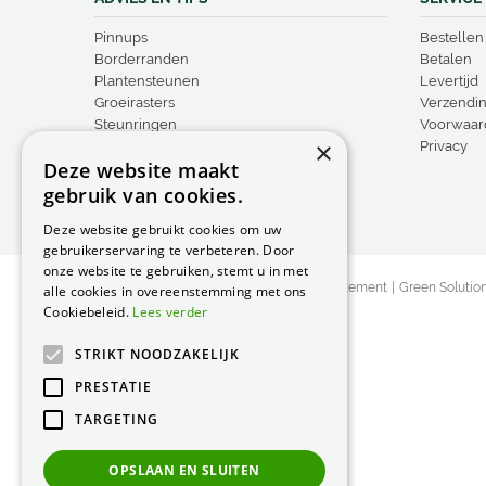
Pinnups
Bestellen
Borderranden
Betalen
Plantensteunen
Levertijd
Groeirasters
Verzendi
Steunringen
Voorwaar
×
Vogelproducten
Privacy
Deze website maakt
gebruik van cookies.
Deze website gebruikt cookies om uw
gebruikerservaring te verbeteren. Door
onze website te gebruiken, stemt u in met
© Peacock Garden Supports
Privacy Statement
Green Solutio
alle cookies in overeenstemming met ons
Cookiebeleid.
Lees verder
STRIKT NOODZAKELIJK
PRESTATIE
TARGETING
OPSLAAN EN SLUITEN