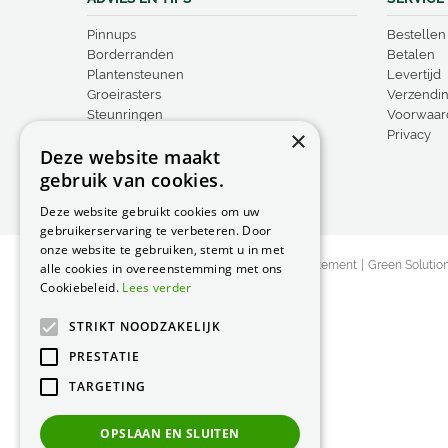
Pinnups
Bestellen
Borderranden
Betalen
Plantensteunen
Levertijd
Groeirasters
Verzendi
Steunringen
Voorwaar
×
Vogelproducten
Privacy
Deze website maakt
gebruik van cookies.
Deze website gebruikt cookies om uw
gebruikerservaring te verbeteren. Door
onze website te gebruiken, stemt u in met
© Peacock Garden Supports
Privacy Statement
Green Solutio
alle cookies in overeenstemming met ons
Cookiebeleid.
Lees verder
STRIKT NOODZAKELIJK
PRESTATIE
TARGETING
OPSLAAN EN SLUITEN