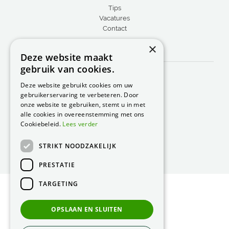
Tips
Vacatures
Contact
×
CONTACT
Deze website maakt
gebruik van cookies.
Peacock Garden Supports
Industrieweg 22
Deze website gebruikt cookies om uw
5688 DP Oirschot
gebruikerservaring te verbeteren. Door
Nederland
onze website te gebruiken, stemt u in met
alle cookies in overeenstemming met ons
T.
0499 57 40 80
Cookiebeleid.
Lees verder
F. 0499 57 40 84
STRIKT NOODZAKELIJK
E.
peacock@peacock.nl
PRESTATIE
TARGETING
© Peacock Garden Supports
Privacy Statement
OPSLAAN EN SLUITEN
Green Solutions