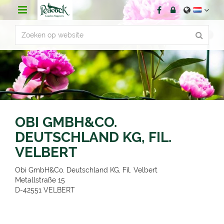
G
a
n
a
a
r
c
o
n
t
e
n
OBI GMBH&CO.
t
DEUTSCHLAND KG, FIL.
VELBERT
Obi GmbH&Co. Deutschland KG, Fil. Velbert
Metallstraße 15
D-42551
VELBERT