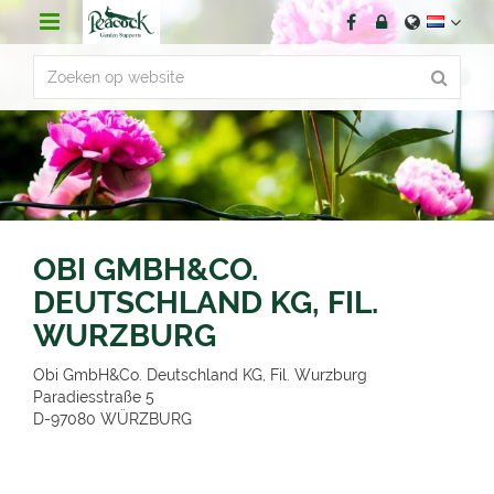
G
a
n
a
a
r
c
o
n
t
e
n
OBI GMBH&CO.
t
DEUTSCHLAND KG, FIL.
WURZBURG
Obi GmbH&Co. Deutschland KG, Fil. Wurzburg
Paradiesstraße 5
D-97080
WÜRZBURG