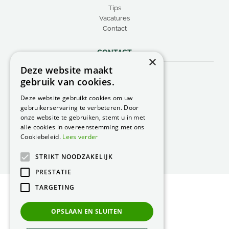
Tips
Vacatures
Contact
CONTACT
×
Deze website maakt
Peacock Garden Supports
gebruik van cookies.
Industrieweg 22
5688 DP Oirschot
Deze website gebruikt cookies om uw
Nederland
gebruikerservaring te verbeteren. Door
onze website te gebruiken, stemt u in met
T.
0499 57 40 80
alle cookies in overeenstemming met ons
F. 0499 57 40 84
Cookiebeleid.
Lees verder
E.
peacock@peacock.nl
STRIKT NOODZAKELIJK
PRESTATIE
TARGETING
© Peacock Garden Supports
Privacy Statement
OPSLAAN EN SLUITEN
Green Solutions