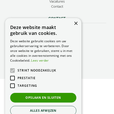
Vacatures
Contact
CONTACT
×
Deze website maakt
Peacock Garden Supports
gebruik van cookies.
Industrieweg 22
5688 DP Oirschot
Deze website gebruikt cookies om uw
Nederland
gebruikerservaring te verbeteren. Door
onze website te gebruiken, stemt u in met
T.
0499 57 40 80
alle cookies in overeenstemming met ons
F. 0499 57 40 84
Cookiebeleid.
Lees verder
E.
peacock@peacock.nl
STRIKT NOODZAKELIJK
PRESTATIE
TARGETING
© Peacock Garden Supports
Privacy Statement
OPSLAAN EN SLUITEN
Green Solutions
ALLES AFWIJZEN