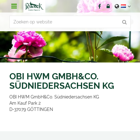
G
a
n
a
a
r
c
o
n
t
e
n
OBI HWM GMBH&CO.
t
SÜDNIEDERSACHSEN KG
OBI HWM GmbH&Co. Südniedersachsen KG
Am Kauf Park 2
D-37079
GÖTTINGEN