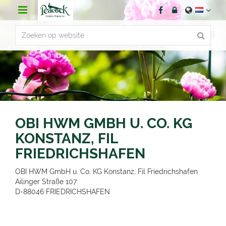
G
a
n
a
a
r
c
o
n
t
e
n
OBI HWM GMBH U. CO. KG
t
KONSTANZ, FIL
FRIEDRICHSHAFEN
OBI HWM GmbH u. Co. KG Konstanz, Fil Friedrichshafen
Ailinger Straße 107
D-88046
FRIEDRICHSHAFEN