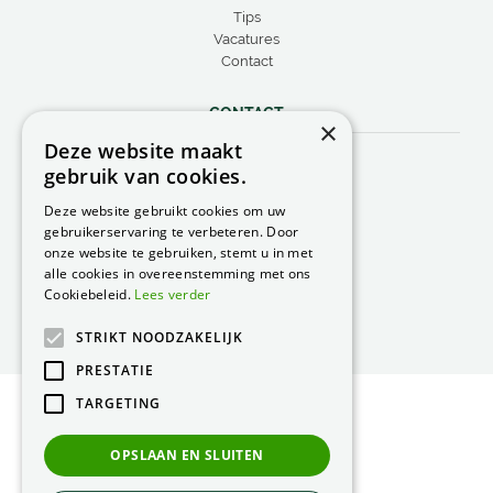
Tips
Vacatures
Contact
CONTACT
×
Deze website maakt
Peacock Garden Supports
gebruik van cookies.
Industrieweg 22
5688 DP Oirschot
Deze website gebruikt cookies om uw
Nederland
gebruikerservaring te verbeteren. Door
onze website te gebruiken, stemt u in met
T.
0499 57 40 80
alle cookies in overeenstemming met ons
F. 0499 57 40 84
Cookiebeleid.
Lees verder
E.
peacock@peacock.nl
STRIKT NOODZAKELIJK
PRESTATIE
TARGETING
© Peacock Garden Supports
Privacy Statement
OPSLAAN EN SLUITEN
Green Solutions