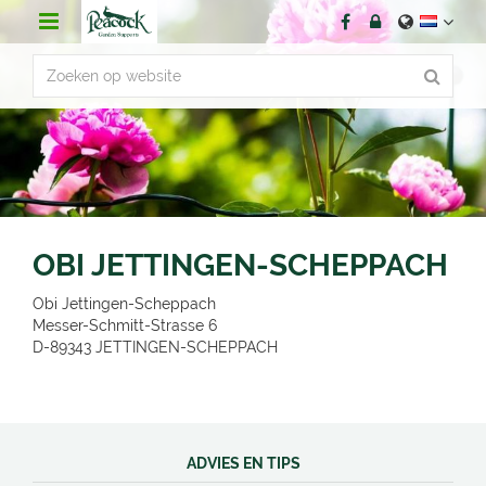
G
a
n
a
a
r
c
o
n
t
e
n
OBI JETTINGEN-SCHEPPACH
t
Obi Jettingen-Scheppach
Messer-Schmitt-Strasse 6
D-89343
JETTINGEN-SCHEPPACH
ADVIES EN TIPS