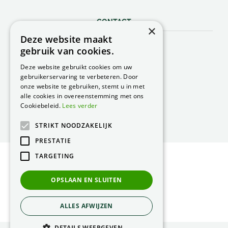
CONTACT
×
Deze website maakt
Peacock Garden Supports
gebruik van cookies.
Industrieweg 22
5688 DP Oirschot
Deze website gebruikt cookies om uw
Nederland
gebruikerservaring te verbeteren. Door
onze website te gebruiken, stemt u in met
T.
0499 57 40 80
alle cookies in overeenstemming met ons
F. 0499 57 40 84
Cookiebeleid.
Lees verder
E.
peacock@peacock.nl
STRIKT NOODZAKELIJK
PRESTATIE
TARGETING
© Peacock Garden Supports
Privacy Statement
OPSLAAN EN SLUITEN
Green Solutions
ALLES AFWIJZEN
DETAILS WEERGEVEN