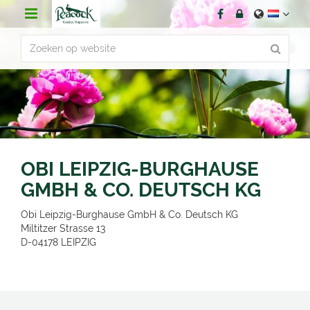
G
a
n
a
a
r
c
o
n
t
e
n
OBI LEIPZIG-BURGHAUSE
t
GMBH & CO. DEUTSCH KG
Obi Leipzig-Burghause GmbH & Co. Deutsch KG
Miltitzer Strasse 13
D-04178
LEIPZIG