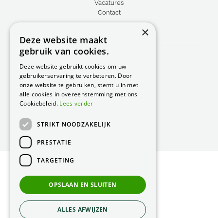
Vacatures
Contact
×
CONTACT
Deze website maakt
gebruik van cookies.
Peacock Garden Supports
Industrieweg 22
Deze website gebruikt cookies om uw
5688 DP Oirschot
gebruikerservaring te verbeteren. Door
Nederland
onze website te gebruiken, stemt u in met
alle cookies in overeenstemming met ons
T.
0499 57 40 80
Cookiebeleid.
Lees verder
F. 0499 57 40 84
STRIKT NOODZAKELIJK
E.
peacock@peacock.nl
PRESTATIE
TARGETING
© Peacock Garden Supports
Privacy Statement
OPSLAAN EN SLUITEN
Green Solutions
ALLES AFWIJZEN