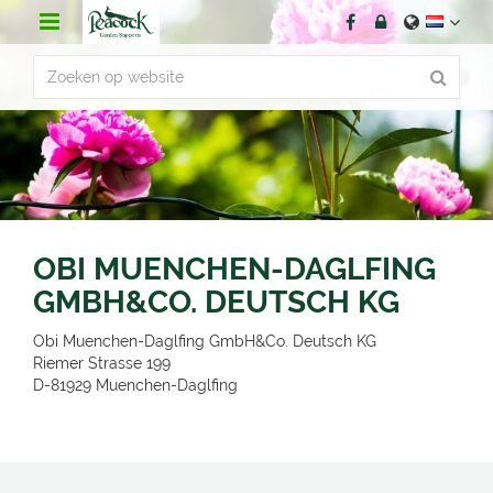
G
a
n
a
a
r
c
o
n
t
e
n
OBI MUENCHEN-DAGLFING
t
GMBH&CO. DEUTSCH KG
Obi Muenchen-Daglfing GmbH&Co. Deutsch KG
Riemer Strasse 199
D-81929
Muenchen-Daglfing