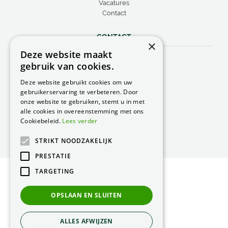
Vacatures
Contact
CONTACT
×
Deze website maakt
Peacock Garden Supports
gebruik van cookies.
Industrieweg 22
5688 DP Oirschot
Deze website gebruikt cookies om uw
Nederland
gebruikerservaring te verbeteren. Door
onze website te gebruiken, stemt u in met
T.
0499 57 40 80
alle cookies in overeenstemming met ons
F. 0499 57 40 84
Cookiebeleid.
Lees verder
E.
peacock@peacock.nl
STRIKT NOODZAKELIJK
PRESTATIE
TARGETING
© Peacock Garden Supports
Privacy Statement
OPSLAAN EN SLUITEN
Green Solutions
ALLES AFWIJZEN