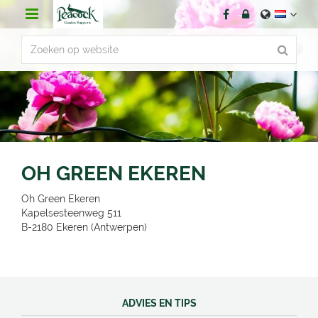
G
a
n
a
a
r
c
o
n
t
e
n
OH GREEN EKEREN
t
Oh Green Ekeren
Kapelsesteenweg 511
B-2180
Ekeren (Antwerpen)
ADVIES EN TIPS