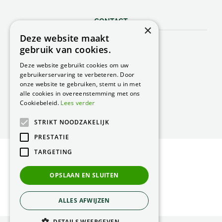
CONTACT
×
Deze website maakt
Peacock Garden Supports
gebruik van cookies.
Industrieweg 22
5688 DP Oirschot
Deze website gebruikt cookies om uw
Nederland
gebruikerservaring te verbeteren. Door
onze website te gebruiken, stemt u in met
T.
0499 57 40 80
alle cookies in overeenstemming met ons
F. 0499 57 40 84
Cookiebeleid.
Lees verder
E.
peacock@peacock.nl
STRIKT NOODZAKELIJK
PRESTATIE
TARGETING
© Peacock Garden Supports
Privacy Statement
OPSLAAN EN SLUITEN
Green Solutions
ALLES AFWIJZEN
DETAILS WEERGEVEN