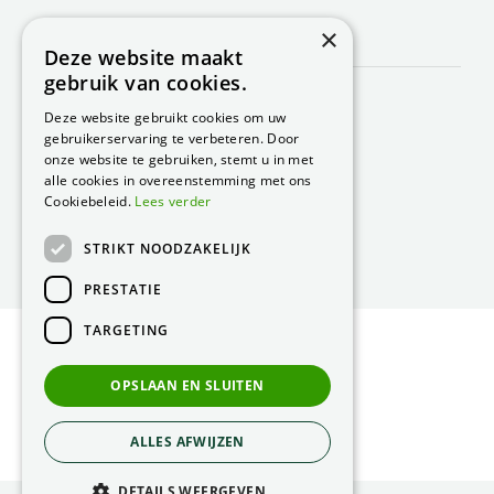
×
CONTACT
Deze website maakt
gebruik van cookies.
Peacock Garden Supports
Industrieweg 22
Deze website gebruikt cookies om uw
5688 DP Oirschot
gebruikerservaring te verbeteren. Door
Nederland
onze website te gebruiken, stemt u in met
alle cookies in overeenstemming met ons
T.
0499 57 40 80
Cookiebeleid.
Lees verder
F. 0499 57 40 84
STRIKT NOODZAKELIJK
E.
peacock@peacock.nl
PRESTATIE
TARGETING
© Peacock Garden Supports
Privacy Statement
OPSLAAN EN SLUITEN
Green Solutions
ALLES AFWIJZEN
DETAILS WEERGEVEN