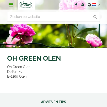
G
a
n
a
a
r
c
o
n
t
e
n
OH GREEN OLEN
t
Oh Green Olen
Doffen 75
B-2250
Olen
ADVIES EN TIPS