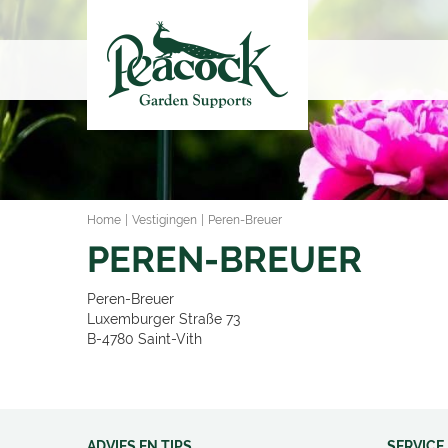
Ga
naar
content
Home
Vestigingen
Peren-Breuer
PEREN-BREUER
Peren-Breuer
Luxemburger Straße 73
B-4780
Saint-Vith
ADVIES EN TIPS
SERVICE