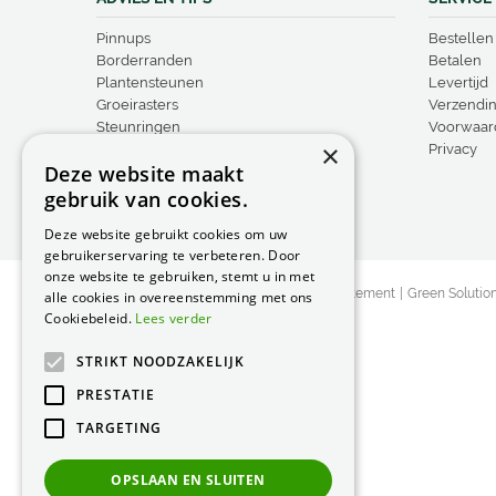
Pinnups
Bestellen
Borderranden
Betalen
Plantensteunen
Levertijd
Groeirasters
Verzendi
Steunringen
Voorwaar
×
Vogelproducten
Privacy
Deze website maakt
gebruik van cookies.
Deze website gebruikt cookies om uw
gebruikerservaring te verbeteren. Door
onze website te gebruiken, stemt u in met
© Peacock Garden Supports
Privacy Statement
Green Solutio
alle cookies in overeenstemming met ons
Cookiebeleid.
Lees verder
STRIKT NOODZAKELIJK
PRESTATIE
TARGETING
OPSLAAN EN SLUITEN