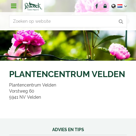
G
a
n
a
a
r
c
o
n
t
e
n
PLANTENCENTRUM VELDEN
t
Plantencentrum Velden
Vorstweg 60
5941 NV
Velden
ADVIES EN TIPS