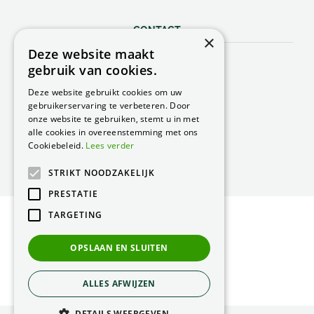
CONTACT
×
Deze website maakt
Peacock Garden Supports
gebruik van cookies.
Industrieweg 22
5688 DP Oirschot
Deze website gebruikt cookies om uw
Nederland
gebruikerservaring te verbeteren. Door
onze website te gebruiken, stemt u in met
T.
0499 57 40 80
alle cookies in overeenstemming met ons
F. 0499 57 40 84
Cookiebeleid.
Lees verder
E.
peacock@peacock.nl
STRIKT NOODZAKELIJK
PRESTATIE
TARGETING
© Peacock Garden Supports
Privacy Statement
OPSLAAN EN SLUITEN
Green Solutions
ALLES AFWIJZEN
DETAILS WEERGEVEN