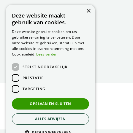
×
CONTACT
Deze website maakt
gebruik van cookies.
Peacock Garden Supports
Industrieweg 22
Deze website gebruikt cookies om uw
5688 DP Oirschot
gebruikerservaring te verbeteren. Door
Nederland
onze website te gebruiken, stemt u in met
alle cookies in overeenstemming met ons
T.
0499 57 40 80
Cookiebeleid.
Lees verder
F. 0499 57 40 84
STRIKT NOODZAKELIJK
E.
peacock@peacock.nl
PRESTATIE
TARGETING
© Peacock Garden Supports
Privacy Statement
OPSLAAN EN SLUITEN
Green Solutions
ALLES AFWIJZEN
DETAILS WEERGEVEN