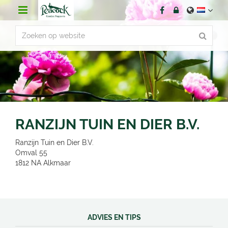
G
a
n
a
a
r
c
o
n
t
e
n
RANZIJN TUIN EN DIER B.V.
t
Ranzijn Tuin en Dier B.V.
Omval 55
1812 NA
Alkmaar
ADVIES EN TIPS