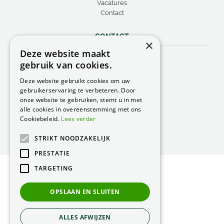
Vacatures
Contact
CONTACT
×
Deze website maakt
Peacock Garden Supports
gebruik van cookies.
Industrieweg 22
5688 DP Oirschot
Deze website gebruikt cookies om uw
Nederland
gebruikerservaring te verbeteren. Door
onze website te gebruiken, stemt u in met
T.
0499 57 40 80
alle cookies in overeenstemming met ons
F. 0499 57 40 84
Cookiebeleid.
Lees verder
E.
peacock@peacock.nl
STRIKT NOODZAKELIJK
PRESTATIE
TARGETING
© Peacock Garden Supports
Privacy Statement
OPSLAAN EN SLUITEN
Green Solutions
ALLES AFWIJZEN