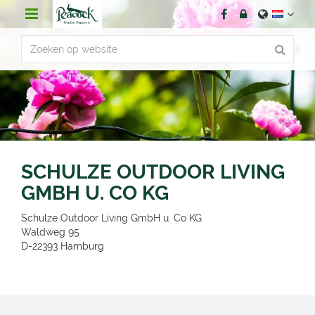
G
a
n
a
a
r
c
o
n
t
e
n
SCHULZE OUTDOOR LIVING
t
GMBH U. CO KG
Schulze Outdoor Living GmbH u. Co KG
Waldweg 95
D-22393
Hamburg