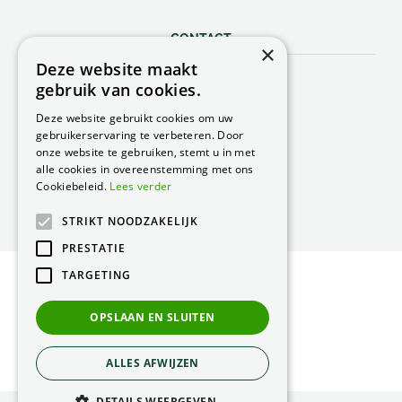
CONTACT
×
Deze website maakt
Peacock Garden Supports
gebruik van cookies.
Industrieweg 22
5688 DP Oirschot
Deze website gebruikt cookies om uw
Nederland
gebruikerservaring te verbeteren. Door
onze website te gebruiken, stemt u in met
T.
0499 57 40 80
alle cookies in overeenstemming met ons
F. 0499 57 40 84
Cookiebeleid.
Lees verder
E.
peacock@peacock.nl
STRIKT NOODZAKELIJK
PRESTATIE
TARGETING
© Peacock Garden Supports
Privacy Statement
OPSLAAN EN SLUITEN
Green Solutions
ALLES AFWIJZEN
DETAILS WEERGEVEN