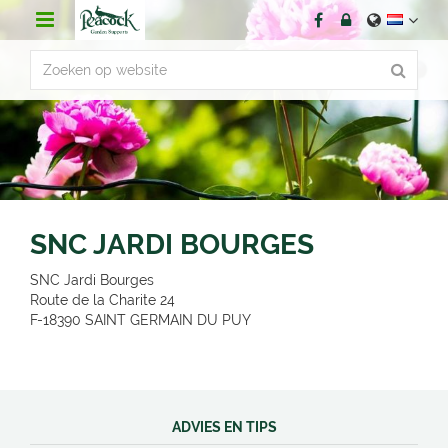
G
a
n
a
a
r
c
o
n
t
e
n
SNC JARDI BOURGES
t
SNC Jardi Bourges
Route de la Charite 24
F-18390
SAINT GERMAIN DU PUY
ADVIES EN TIPS