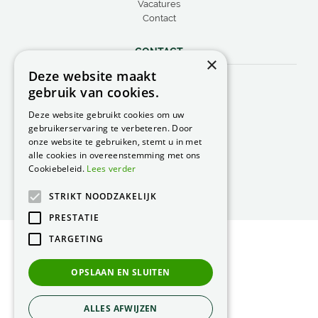
Vacatures
Contact
CONTACT
×
Deze website maakt
Peacock Garden Supports
gebruik van cookies.
Industrieweg 22
5688 DP Oirschot
Deze website gebruikt cookies om uw
Nederland
gebruikerservaring te verbeteren. Door
onze website te gebruiken, stemt u in met
T.
0499 57 40 80
alle cookies in overeenstemming met ons
F. 0499 57 40 84
Cookiebeleid.
Lees verder
E.
peacock@peacock.nl
STRIKT NOODZAKELIJK
PRESTATIE
TARGETING
© Peacock Garden Supports
Privacy Statement
OPSLAAN EN SLUITEN
Green Solutions
ALLES AFWIJZEN