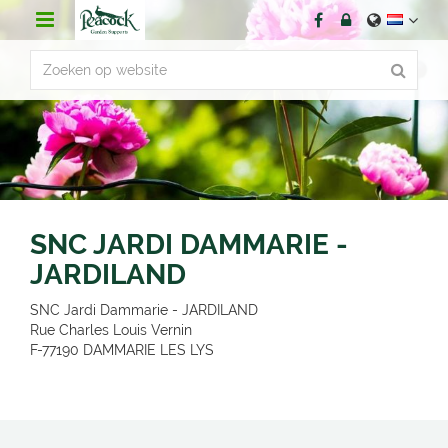
G
a
n
a
a
r
c
o
n
t
e
n
SNC JARDI DAMMARIE -
t
JARDILAND
SNC Jardi Dammarie - JARDILAND
Rue Charles Louis Vernin
F-77190
DAMMARIE LES LYS