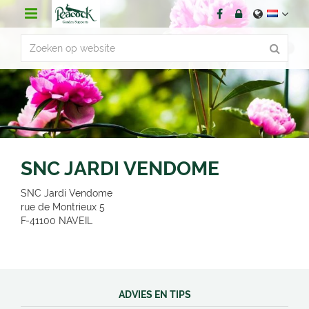
G
a
n
a
a
r
c
o
n
t
e
n
SNC JARDI VENDOME
t
SNC Jardi Vendome
rue de Montrieux 5
F-41100
NAVEIL
ADVIES EN TIPS