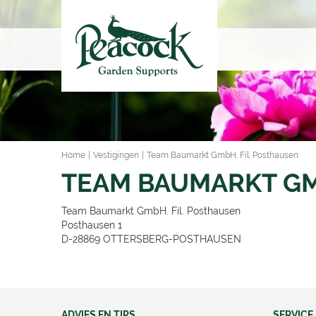
Ga
naar
content
Home
Vestigingen
Team Baumarkt GmbH. Fil. Posthausen
TEAM BAUMARKT GM
Team Baumarkt GmbH. Fil. Posthausen
Posthausen 1
D-28869
OTTERSBERG-POSTHAUSEN
ADVIES EN TIPS
SERVICE