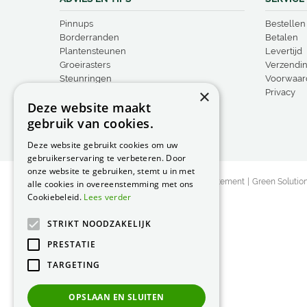
Pinnups
Bestellen
Borderranden
Betalen
Plantensteunen
Levertijd
Groeirasters
Verzendi
Steunringen
Voorwaar
×
Vogelproducten
Privacy
Deze website maakt
gebruik van cookies.
Deze website gebruikt cookies om uw
gebruikerservaring te verbeteren. Door
onze website te gebruiken, stemt u in met
© Peacock Garden Supports
Privacy Statement
Green Solutio
alle cookies in overeenstemming met ons
Cookiebeleid.
Lees verder
STRIKT NOODZAKELIJK
PRESTATIE
TARGETING
OPSLAAN EN SLUITEN