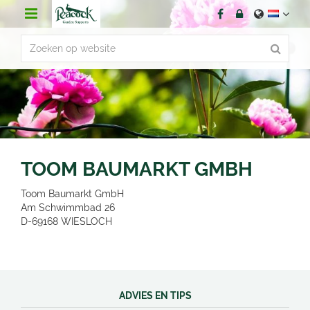
G
a
n
a
a
r
c
o
n
t
e
n
TOOM BAUMARKT GMBH
t
Toom Baumarkt GmbH
Am Schwimmbad 26
D-69168
WIESLOCH
ADVIES EN TIPS