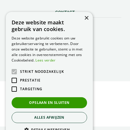
CONTACT
×
Deze website maakt
Peacock Garden Supports
gebruik van cookies.
Industrieweg 22
5688 DP Oirschot
Deze website gebruikt cookies om uw
Nederland
gebruikerservaring te verbeteren. Door
onze website te gebruiken, stemt u in met
T.
0499 57 40 80
alle cookies in overeenstemming met ons
F. 0499 57 40 84
Cookiebeleid.
Lees verder
E.
peacock@peacock.nl
STRIKT NOODZAKELIJK
PRESTATIE
TARGETING
© Peacock Garden Supports
Privacy Statement
OPSLAAN EN SLUITEN
Green Solutions
ALLES AFWIJZEN
DETAILS WEERGEVEN