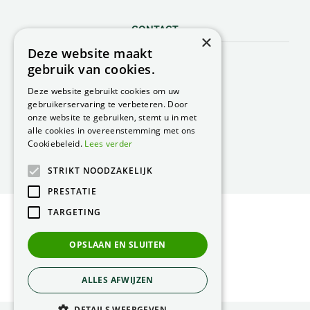
CONTACT
×
Deze website maakt
Peacock Garden Supports
gebruik van cookies.
Industrieweg 22
5688 DP Oirschot
Deze website gebruikt cookies om uw
Nederland
gebruikerservaring te verbeteren. Door
onze website te gebruiken, stemt u in met
T.
0499 57 40 80
alle cookies in overeenstemming met ons
F. 0499 57 40 84
Cookiebeleid.
Lees verder
E.
peacock@peacock.nl
STRIKT NOODZAKELIJK
PRESTATIE
TARGETING
© Peacock Garden Supports
Privacy Statement
OPSLAAN EN SLUITEN
Green Solutions
ALLES AFWIJZEN
DETAILS WEERGEVEN