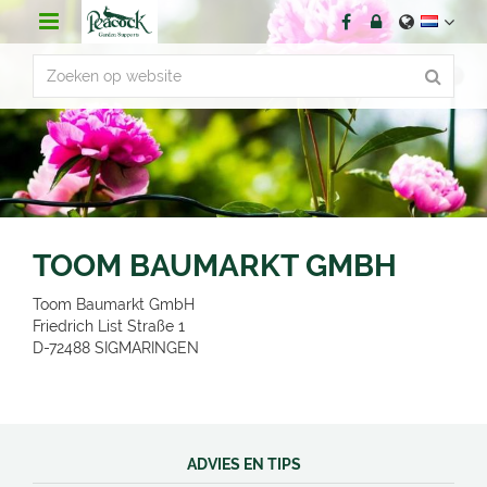
G
a
n
a
a
r
c
o
n
t
e
n
TOOM BAUMARKT GMBH
t
Toom Baumarkt GmbH
Friedrich List Straße 1
D-72488
SIGMARINGEN
ADVIES EN TIPS