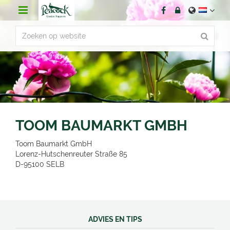
G
a
n
a
a
r
c
o
n
t
e
n
TOOM BAUMARKT GMBH
t
Toom Baumarkt GmbH
Lorenz-Hutschenreuter Straße 85
D-95100
SELB
ADVIES EN TIPS