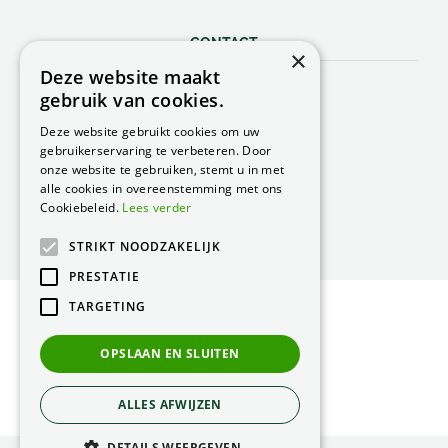
CONTACT
×
Deze website maakt
Peacock Garden Supports
gebruik van cookies.
Industrieweg 22
5688 DP Oirschot
Deze website gebruikt cookies om uw
Nederland
gebruikerservaring te verbeteren. Door
onze website te gebruiken, stemt u in met
T.
0499 57 40 80
alle cookies in overeenstemming met ons
F. 0499 57 40 84
Cookiebeleid.
Lees verder
E.
peacock@peacock.nl
STRIKT NOODZAKELIJK
PRESTATIE
TARGETING
© Peacock Garden Supports
Privacy Statement
OPSLAAN EN SLUITEN
Green Solutions
ALLES AFWIJZEN
DETAILS WEERGEVEN