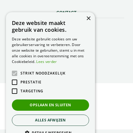
CONTACT
×
Deze website maakt
Peacock Garden Supports
gebruik van cookies.
Industrieweg 22
5688 DP Oirschot
Deze website gebruikt cookies om uw
Nederland
gebruikerservaring te verbeteren. Door
onze website te gebruiken, stemt u in met
T.
0499 57 40 80
alle cookies in overeenstemming met ons
F. 0499 57 40 84
Cookiebeleid.
Lees verder
E.
peacock@peacock.nl
STRIKT NOODZAKELIJK
PRESTATIE
TARGETING
© Peacock Garden Supports
Privacy Statement
OPSLAAN EN SLUITEN
Green Solutions
ALLES AFWIJZEN
DETAILS WEERGEVEN