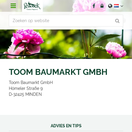
G
a
n
a
a
r
c
o
n
t
e
n
TOOM BAUMARKT GMBH
t
Toom Baumarkt GmbH
Hömeler Straße 9
D-32425
MINDEN
ADVIES EN TIPS