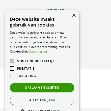
CONTACT
×
Deze website maakt
Peacock Garden Supports
gebruik van cookies.
Industrieweg 22
5688 DP Oirschot
Deze website gebruikt cookies om uw
Nederland
gebruikerservaring te verbeteren. Door
onze website te gebruiken, stemt u in met
T.
0499 57 40 80
alle cookies in overeenstemming met ons
F. 0499 57 40 84
Cookiebeleid.
Lees verder
E.
peacock@peacock.nl
STRIKT NOODZAKELIJK
PRESTATIE
TARGETING
© Peacock Garden Supports
Privacy Statement
OPSLAAN EN SLUITEN
Green Solutions
ALLES AFWIJZEN
DETAILS WEERGEVEN