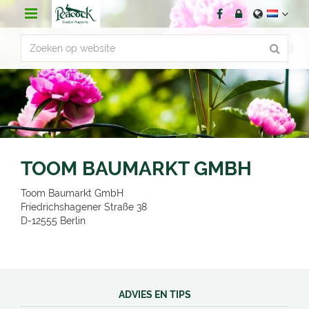
G
a
n
a
a
r
c
o
n
t
e
n
TOOM BAUMARKT GMBH
t
Toom Baumarkt GmbH
Friedrichshagener Straße 38
D-12555
Berlin
ADVIES EN TIPS