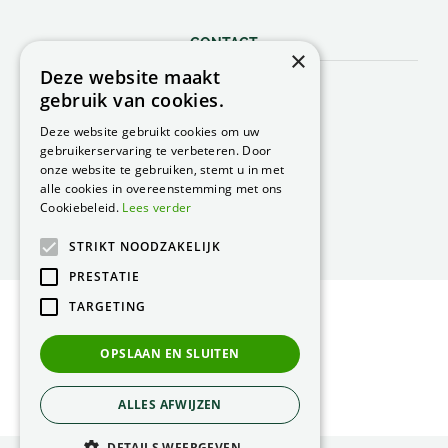
CONTACT
×
Deze website maakt
Peacock Garden Supports
gebruik van cookies.
Industrieweg 22
5688 DP Oirschot
Deze website gebruikt cookies om uw
Nederland
gebruikerservaring te verbeteren. Door
onze website te gebruiken, stemt u in met
T.
0499 57 40 80
alle cookies in overeenstemming met ons
F. 0499 57 40 84
Cookiebeleid.
Lees verder
E.
peacock@peacock.nl
STRIKT NOODZAKELIJK
PRESTATIE
TARGETING
© Peacock Garden Supports
Privacy Statement
OPSLAAN EN SLUITEN
Green Solutions
ALLES AFWIJZEN
DETAILS WEERGEVEN