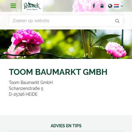
G
a
n
a
a
r
c
o
n
t
e
n
TOOM BAUMARKT GMBH
t
Toom Baumarkt GmbH
Schanzenstraße 5
D-25746
HEIDE
ADVIES EN TIPS